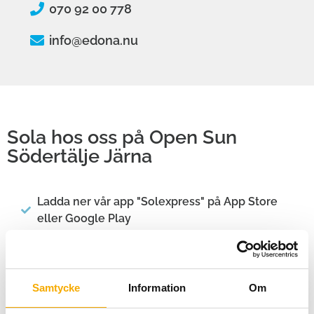
070 92 00 778
info@edona.nu
Sola hos oss på Open Sun
Södertälje Järna
Ladda ner vår app "Solexpress" på App Store
eller Google Play
Registrera ditt konto
Välj anläggning
Samtycke
Information
Om
Välj rum och följ instruktionerna för betalning